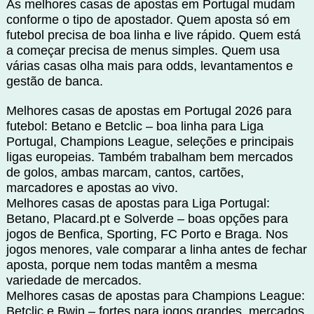
As melhores casas de apostas em Portugal mudam
conforme o tipo de apostador. Quem aposta só em
futebol precisa de boa linha e live rápido. Quem está
a começar precisa de menus simples. Quem usa
várias casas olha mais para odds, levantamentos e
gestão de banca.
Melhores casas de apostas em Portugal 2026 para
futebol: Betano e Betclic – boa linha para Liga
Portugal, Champions League, seleções e principais
ligas europeias. Também trabalham bem mercados
de golos, ambas marcam, cantos, cartões,
marcadores e apostas ao vivo.
Melhores casas de apostas para Liga Portugal:
Betano, Placard.pt e Solverde – boas opções para
jogos de Benfica, Sporting, FC Porto e Braga. Nos
jogos menores, vale comparar a linha antes de fechar
aposta, porque nem todas mantêm a mesma
variedade de mercados.
Melhores casas de apostas para Champions League:
Betclic e Bwin – fortes para jogos grandes, mercados