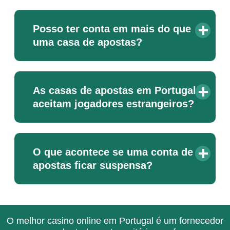
Posso ter conta em mais do que
uma casa de apostas?
As casas de apostas em Portugal
aceitam jogadores estrangeiros?
O que acontece se uma conta de
apostas ficar suspensa?
O melhor casino online em Portugal é um fornecedor