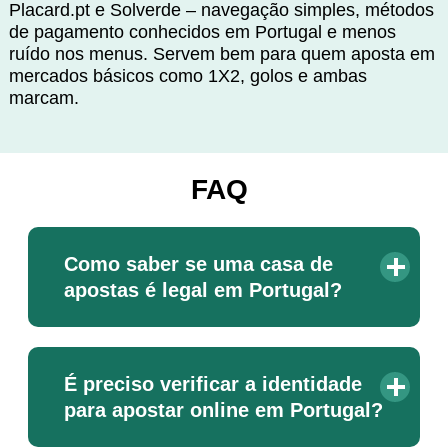
Placard.pt e Solverde – navegação simples, métodos
de pagamento conhecidos em Portugal e menos
ruído nos menus. Servem bem para quem aposta em
mercados básicos como 1X2, golos e ambas
marcam.
FAQ
Como saber se uma casa de
apostas é legal em Portugal?
É preciso verificar a identidade
para apostar online em Portugal?