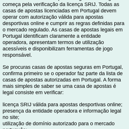
começa pela verificação da licença SRIJ. Todas as
casas de apostas licenciadas em Portugal devem
operar com autorização válida para apostas
desportivas online e cumprir as regras definidas para
o mercado regulado. As casas de apostas legais em
Portugal identificam claramente a entidade
operadora, apresentam termos de utilização
acessíveis e disponibilizam ferramentas de jogo
responsável.
Se procuras casas de apostas seguras em Portugal,
confirma primeiro se o operador faz parte da lista de
casas de apostas autorizadas em Portugal. A forma
mais simples de saber se uma casa de apostas é
legal consiste em verificar:
licença SRIJ válida para apostas desportivas online;
presença da entidade operadora e informação legal
no site;
utilização de domínio autorizado para o mercado