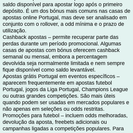
saldo disponível para apostar logo após o primeiro
depósito. É um dos bónus mais comuns nas casas de
apostas online Portugal, mas deve ser analisado em
conjunto com o rollover, a odd mínima e o prazo de
utilização.
Cashback apostas – permite recuperar parte das
perdas durante um período promocional. Algumas
casas de apostas com bónus oferecem cashback
semanal ou mensal, embora a percentagem
devolvida seja normalmente limitada e nem sempre
fique disponível como saldo levantável.
Apostas grátis Portugal em eventos específicos –
aparecem frequentemente em apostas futebol
Portugal, jogos da Liga Portugal, Champions League
ou outras grandes competições. São mais úteis
quando podem ser usadas em mercados populares e
não apenas em seleções ou odds restritas.
Promoções para futebol – incluem odds melhoradas,
devolução da aposta, freebets adicionais ou
campanhas ligadas a competições populares. Para