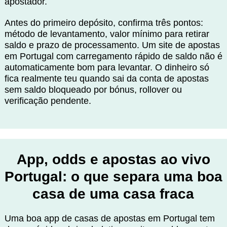
apostador.
Antes do primeiro depósito, confirma três pontos:
método de levantamento, valor mínimo para retirar
saldo e prazo de processamento. Um site de apostas
em Portugal com carregamento rápido de saldo não é
automaticamente bom para levantar. O dinheiro só
fica realmente teu quando sai da conta de apostas
sem saldo bloqueado por bónus, rollover ou
verificação pendente.
App, odds e apostas ao vivo
Portugal: o que separa uma boa
casa de uma casa fraca
Uma boa app de casas de apostas em Portugal tem