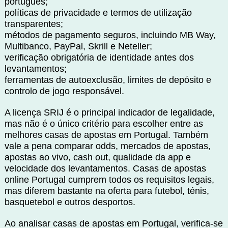
português;
políticas de privacidade e termos de utilização
transparentes;
métodos de pagamento seguros, incluindo MB Way,
Multibanco, PayPal, Skrill e Neteller;
verificação obrigatória de identidade antes dos
levantamentos;
ferramentas de autoexclusão, limites de depósito e
controlo de jogo responsável.
A licença SRIJ é o principal indicador de legalidade,
mas não é o único critério para escolher entre as
melhores casas de apostas em Portugal. Também
vale a pena comparar odds, mercados de apostas,
apostas ao vivo, cash out, qualidade da app e
velocidade dos levantamentos. Сasas de apostas
online Portugal cumprem todos os requisitos legais,
mas diferem bastante na oferta para futebol, ténis,
basquetebol e outros desportos.
Ao analisar casas de apostas em Portugal, verifica-se