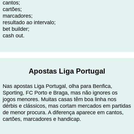
cantos;
cartões;
marcadores;
resultado ao intervalo;
bet builder;
cash out.
Apostas Liga Portugal
Nas apostas Liga Portugal, olha para Benfica,
Sporting, FC Porto e Braga, mas não ignores os
jogos menores. Muitas casas têm boa linha nos
dérbis e clássicos, mas cortam mercados em partidas
de menor procura. A diferença aparece em cantos,
cartões, marcadores e handicap.