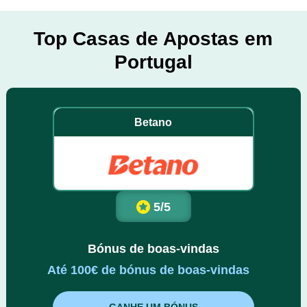
Top Casas de Apostas em
Portugal
Betano
5/5
Bónus de boas-vindas
Até 100€ de bónus de boas-vindas