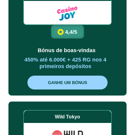
4,4/5
Bónus de boas-vindas
450% até 6.000€ + 425 RG nos 4
primeiros depósitos
GANHE UM BÓNUS
Wild Tokyo