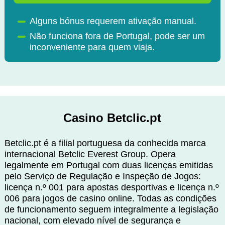
Alguns bónus requerem ativação manual.
Não funciona fora de Portugal, pode ser um
inconveniente para quem viaja.
Casino Betclic.pt
Betclic.pt é a filial portuguesa da conhecida marca
internacional Betclic Everest Group. Opera
legalmente em Portugal com duas licenças emitidas
pelo Serviço de Regulação e Inspeção de Jogos:
licença n.º 001 para apostas desportivas e licença n.º
006 para jogos de casino online. Todas as condições
de funcionamento seguem integralmente a legislação
nacional, com elevado nível de segurança e