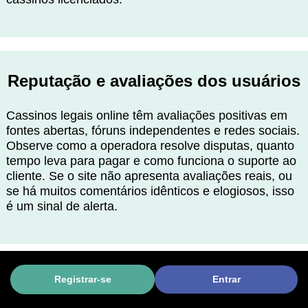
Reputação e avaliações dos usuários
Cassinos legais online têm avaliações positivas em
fontes abertas, fóruns independentes e redes sociais.
Observe como a operadora resolve disputas, quanto
tempo leva para pagar e como funciona o suporte ao
cliente. Se o site não apresenta avaliações reais, ou
se há muitos comentários idênticos e elogiosos, isso
é um sinal de alerta.
Registrar-se
Entrar
Métodos de pagamento seguros