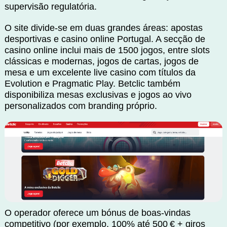
supervisão regulatória.
O site divide-se em duas grandes áreas: apostas
desportivas e casino online Portugal. A secção de
casino online inclui mais de 1500 jogos, entre slots
clássicas e modernas, jogos de cartas, jogos de
mesa e um excelente live casino com títulos da
Evolution e Pragmatic Play. Betclic também
disponibiliza mesas exclusivas e jogos ao vivo
personalizados com branding próprio.
O operador oferece um bónus de boas-vindas
competitivo (por exemplo, 100% até 500 € + giros