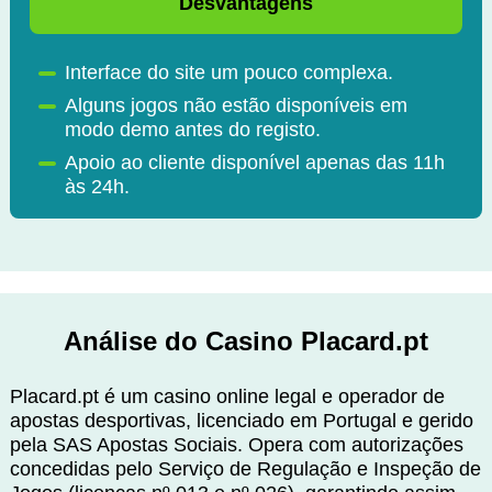
Desvantagens
Interface do site um pouco complexa.
Alguns jogos não estão disponíveis em
modo demo antes do registo.
Apoio ao cliente disponível apenas das 11h
às 24h.
Análise do Casino Placard.pt
Placard.pt é um casino online legal e operador de
apostas desportivas, licenciado em Portugal e gerido
pela SAS Apostas Sociais. Opera com autorizações
concedidas pelo Serviço de Regulação e Inspeção de