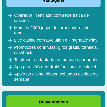
Vantagens
Operador licenciado com rede física de
casinos.
Mais de 2000 jogos de fornecedores de
topo.
Live casino com Evolution e Pragmatic Play.
Promoções contínuas: giros grátis, torneios,
cashback.
Totalmente adaptado ao mercado português
App para iOS e Android funcional e estável.
Apoio ao cliente disponível todos os dias da
semana.
Desvantagens