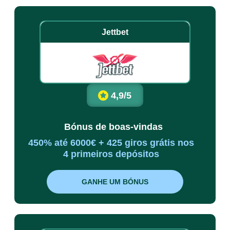
Jettbet
4,9/5
Bónus de boas-vindas
450% até 6000€ + 425 giros grátis nos
4 primeiros depósitos
GANHE UM BÓNUS