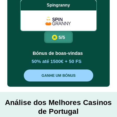
Spingranny
5/5
Bónus de boas-vindas
50% até 1500€ + 50 FS
GANHE UM BÓNUS
Análise dos Melhores Casinos
de Portugal