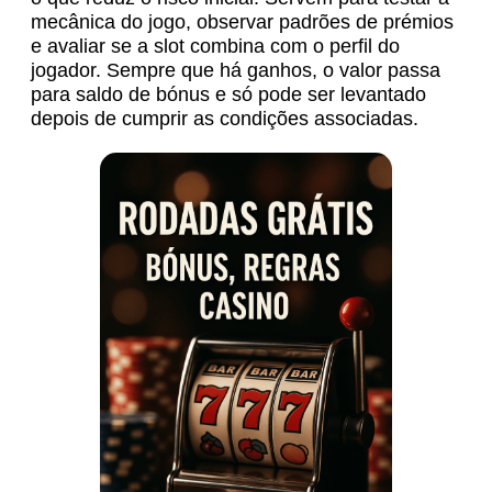
mecânica do jogo, observar padrões de prémios
e avaliar se a slot combina com o perfil do
jogador. Sempre que há ganhos, o valor passa
para saldo de bónus e só pode ser levantado
depois de cumprir as condições associadas.