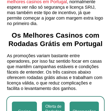
melhores casinos em Portugal
, normalmente
espera ver não só segurança e licença SRIJ,
mas também este tipo de incentivo, já que
permite começar a jogar com margem extra logo
no primeiro dia.
Os Melhores Casinos com
Rodadas Grátis em Portugal
As promoções variam bastante entre
operadores, por isso faz sentido focar em casas
que mantêm campanhas estáveis e condições
fáceis de entender. Os três casinos abaixo
oferecem rodadas grátis ativas e trabalham com
licença válida, o que reduz complicações e
facilita o levantamento dos ganhos.
Oferta de