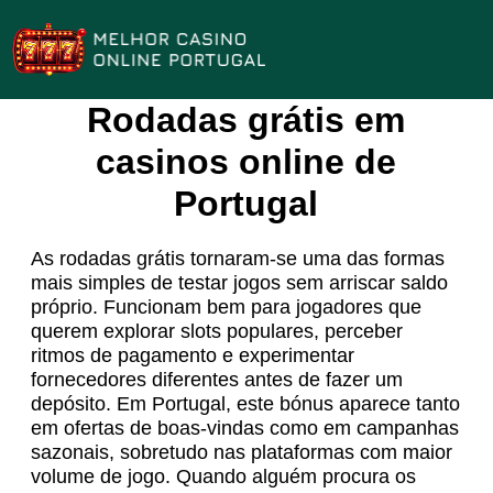
Rodadas grátis em
casinos online de
Portugal
As rodadas grátis tornaram-se uma das formas
mais simples de testar jogos sem arriscar saldo
próprio. Funcionam bem para jogadores que
querem explorar slots populares, perceber
ritmos de pagamento e experimentar
fornecedores diferentes antes de fazer um
depósito. Em Portugal, este bónus aparece tanto
em ofertas de boas-vindas como em campanhas
sazonais, sobretudo nas plataformas com maior
volume de jogo. Quando alguém procura os