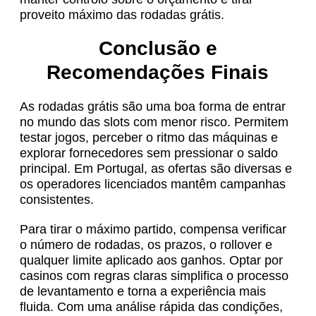
proveito máximo das rodadas grátis.
Conclusão e
Recomendações Finais
As rodadas grátis são uma boa forma de entrar
no mundo das slots com menor risco. Permitem
testar jogos, perceber o ritmo das máquinas e
explorar fornecedores sem pressionar o saldo
principal. Em Portugal, as ofertas são diversas e
os operadores licenciados mantêm campanhas
consistentes.
Para tirar o máximo partido, compensa verificar
o número de rodadas, os prazos, o rollover e
qualquer limite aplicado aos ganhos. Optar por
casinos com regras claras simplifica o processo
de levantamento e torna a experiência mais
fluida. Com uma análise rápida das condições,