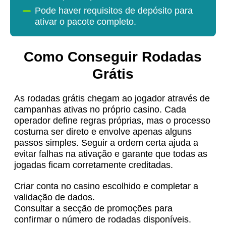
Pode haver requisitos de depósito para
ativar o pacote completo.
Como Conseguir Rodadas
Grátis
As rodadas grátis chegam ao jogador através de
campanhas ativas no próprio casino. Cada
operador define regras próprias, mas o processo
costuma ser direto e envolve apenas alguns
passos simples. Seguir a ordem certa ajuda a
evitar falhas na ativação e garante que todas as
jogadas ficam corretamente creditadas.
Criar conta no casino escolhido e completar a
validação de dados.
Consultar a secção de promoções para
confirmar o número de rodadas disponíveis.