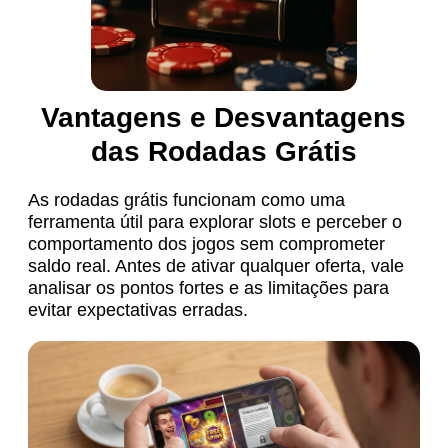
Vantagens e Desvantagens
das Rodadas Grátis
As rodadas grátis funcionam como uma
ferramenta útil para explorar slots e perceber o
comportamento dos jogos sem comprometer
saldo real. Antes de ativar qualquer oferta, vale
analisar os pontos fortes e as limitações para
evitar expectativas erradas.