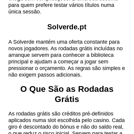
para quem prefere testar vários títulos numa
única sessão.
Solverde.pt
A Solverde mantém uma oferta constante para
novos jogadores. As rodadas grátis incluídas no
arranque servem para conhecer a biblioteca
principal e ajudam a começar a jogar sem
pressionar o orçamento. As regras são simples e
não exigem passos adicionais.
O Que São as Rodadas
Grátis
As rodadas grátis são créditos pré-definidos
aplicados numa slot escolhida pelo casino. Cada
giro é descontado do bónus e não do saldo real,
o que reduz o risco inicial. Servem para testar a