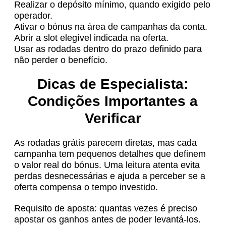
Realizar o depósito mínimo, quando exigido pelo
operador.
Ativar o bónus na área de campanhas da conta.
Abrir a slot elegível indicada na oferta.
Usar as rodadas dentro do prazo definido para
não perder o benefício.
Dicas de Especialista:
Condições Importantes a
Verificar
As rodadas grátis parecem diretas, mas cada
campanha tem pequenos detalhes que definem
o valor real do bónus. Uma leitura atenta evita
perdas desnecessárias e ajuda a perceber se a
oferta compensa o tempo investido.
Requisito de aposta: quantas vezes é preciso
apostar os ganhos antes de poder levantá-los.