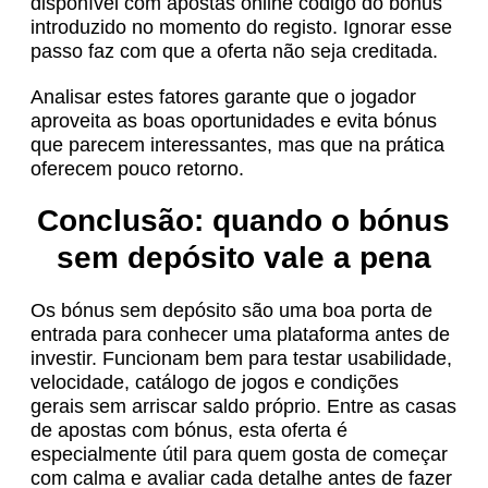
disponível com apostas online código do bónus
introduzido no momento do registo. Ignorar esse
passo faz com que a oferta não seja creditada.
Analisar estes fatores garante que o jogador
aproveita as boas oportunidades e evita bónus
que parecem interessantes, mas que na prática
oferecem pouco retorno.
Conclusão: quando o bónus
sem depósito vale a pena
Os bónus sem depósito são uma boa porta de
entrada para conhecer uma plataforma antes de
investir. Funcionam bem para testar usabilidade,
velocidade, catálogo de jogos e condições
gerais sem arriscar saldo próprio. Entre as casas
de apostas com bónus, esta oferta é
especialmente útil para quem gosta de começar
com calma e avaliar cada detalhe antes de fazer