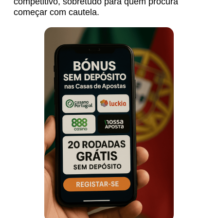
competitivo, sobretudo para quem procura
começar com cautela.