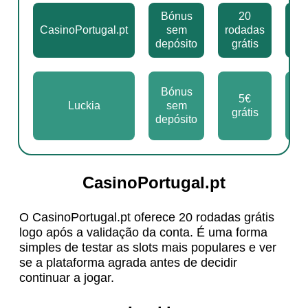
Bónus
20
R
CasinoPortugal.pt
sem
rodadas
v
depósito
grátis
d
R
Bónus
5€
co
Luckia
sem
grátis
depósito
id
CasinoPortugal.pt
O CasinoPortugal.pt oferece 20 rodadas grátis
logo após a validação da conta. É uma forma
simples de testar as slots mais populares e ver
se a plataforma agrada antes de decidir
continuar a jogar.